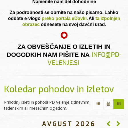
Namenite nam del dohodnine
Za podrobnosti se obrnite na našo pisarno. Lahko
oddate e-vlogo
preko portala eDavki
. Ali
ta izpolnjen
obrazec
odnesete na svoj davčni urad.
ZA OBVEŠČANJE O IZLETIH IN
INFO@PD-
DOGODKIH NAM PIŠITE NA
VELENJE.SI
Koledar pohodov in izletov
Prihodnji izleti in pohodi PD Velenje z dnevnim,
tedenskim ali mesečnim ogledom.
AVGUST
2026