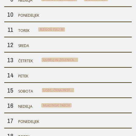
NEDELJA
10
PONEDELJEK
11
BLEGOŠ 1562 M
TOREK
12
SREDA
13
LJUBELJ IN ZELENICA…
ČETRTEK
14
PETEK
15
LISEC, ČRNA PRST…
SOBOTA
16
MLADINSKI TABOR
NEDELJA
17
PONEDELJEK
18