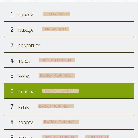
1
TRIGLAV 2864 M
SOBOTA
2
TRIGLAV 2864 M
NEDELJA
3
PONEDELJEK
4
BAVŠICA - PLANINSKI…
TOREK
5
BAVŠICA - PLANINSKI…
SREDA
6
BAVŠICA - PLANINSKI…
ČETRTEK
7
BAVŠICA - PLANINSKI…
PETEK
8
BAVŠICA - PLANINSKI…
SOBOTA
9
BAVŠICA - PLANINSKI…
DOM NA PECI