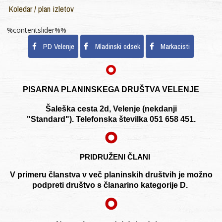
Koledar / plan izletov
%contentslider%%
PD Velenje
Mladinski odsek
Markacisti
PISARNA PLANINSKEGA DRUŠTVA VELENJE
Šaleška cesta 2d, Velenje (nekdanji
"Standard"). Telefonska številka 051 658 451.
PRIDRUŽENI ČLANI
V primeru članstva v več planinskih društvih je možno
podpreti društvo s članarino kategorije D.