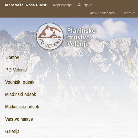
Prijava
Dobrodošel Gost/Guest
Registracija
Arhiv pohodov
Kontakt
Domov
PD Velenje
Vodniški odsek
Mladinski odsek
Markacijski odsek
Varstvo narave
Galerija